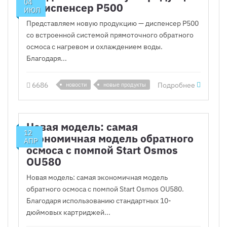
04
— диспенсер P500
ИЮЛ
Представляем новую продукцию — диспенсер P500
со встроенной системой прямоточного обратного
осмоса с нагревом и охлаждением воды.
Благодаря...
6686
Подробнее
новости
новые продукты
Новая модель: самая
12
экономичная модель обратного
АПР
осмоса с помпой Start Osmos
OU580
Новая модель: самая экономичная модель
обратного осмоса с помпой Start Osmos OU580.
Благодаря использованию стандартных 10-
дюймовых картриджей...