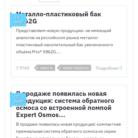
Металло-пластиковый бак
14
X862G
МАР
Представляем новую продукцию: не имеющий
аналогов на российском рынке металло-
пластиковый накопительный бак увеличенного
объёма Prio® X862G....
9769
Подробнее
новости
новые продукты
В продаже появилась новая
02
продукция: система обратного
МАР
осмоса со встроенной помпой
Expert Osmos...
В продаже появилась новая продукция: компактная
премиальная система обратного осмоса из серии