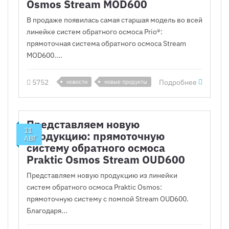
Osmos Stream MOD600
В продаже появилась самая старшая модель во всей
линейке систем обратного осмоса Prio®:
прямоточная система обратного осмоса Stream
MOD600....
5752
Подробнее
новости
новые продукты
Представляем новую
11
продукцию: прямоточную
АВГ
систему обратного осмоса
Praktic Osmos Stream OUD600
Представляем новую продукцию из линейки
систем обратного осмоса Praktic Osmos:
прямоточную систему с помпой Stream OUD600.
Благодаря...