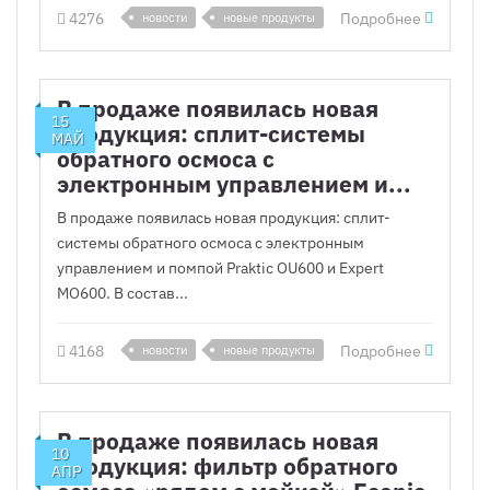
4276
Подробнее
новости
новые продукты
В продаже появилась новая
15
продукция: сплит-системы
МАЙ
обратного осмоса с
электронным управлением и...
В продаже появилась новая продукция: сплит-
системы обратного осмоса с электронным
управлением и помпой Praktic OU600 и Expert
MO600. В состав...
4168
Подробнее
новости
новые продукты
В продаже появилась новая
10
продукция: фильтр обратного
АПР