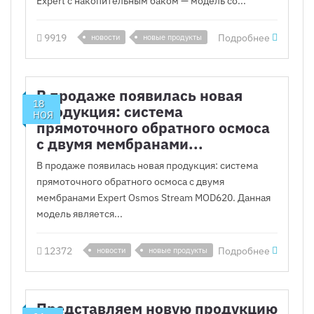
Expert с накопительным баком — модель со...
9919
Подробнее
новости
новые продукты
В продаже появилась новая
18
продукция: система
НОЯ
прямоточного обратного осмоса
с двумя мембранами...
В продаже появилась новая продукция: система
прямоточного обратного осмоса с двумя
мембранами Expert Osmos Stream MOD620. Данная
модель является...
12372
Подробнее
новости
новые продукты
Представляем новую продукцию