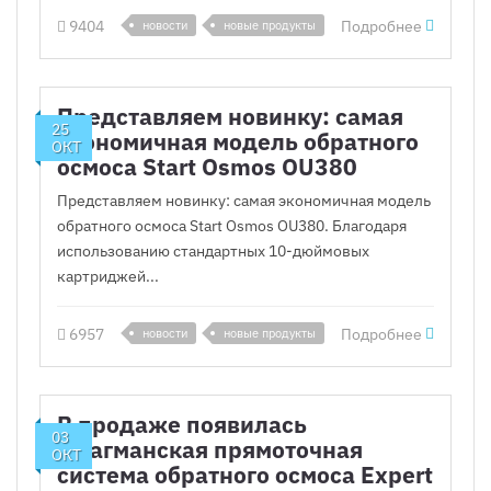
9404
Подробнее
новости
новые продукты
Представляем новинку: самая
25
экономичная модель обратного
ОКТ
осмоса Start Osmos OU380
Представляем новинку: самая экономичная модель
обратного осмоса Start Osmos OU380. Благодаря
использованию стандартных 10-дюймовых
картриджей...
6957
Подробнее
новости
новые продукты
В продаже появилась
03
флагманская прямоточная
ОКТ
система обратного осмоса Expert