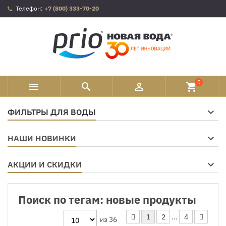
Телефон:
+7 (800) 333-70-20
0



shopping_cart
ФИЛЬТРЫ ДЛЯ ВОДЫ
НАШИ НОВИНКИ
АКЦИИ И СКИДКИ
Поиск по тегам: новые продукты
1
2
...
4
из 36