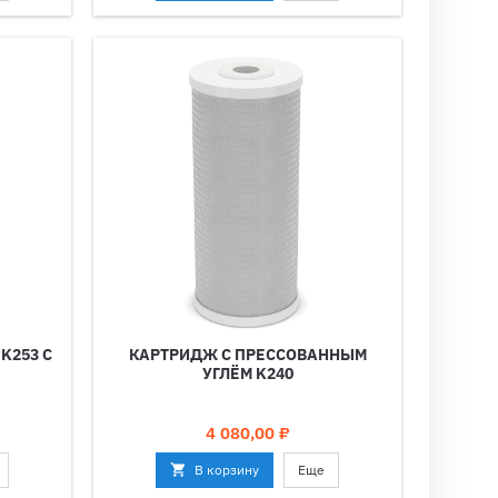
K253 С
КАРТРИДЖ С ПРЕССОВАННЫМ
УГЛЁМ K240
Цена
4 080,00 ₽

В корзину
Еще