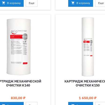

В корзину
Еще

В корзину
Еще
РТРИДЖ МЕХАНИЧЕСКОЙ
КАРТРИДЖ МЕХАНИЧЕС
ОЧИСТКИ K140
ОЧИСТКИ K150
Цена
Цена
830,00 ₽
1 650,00 ₽