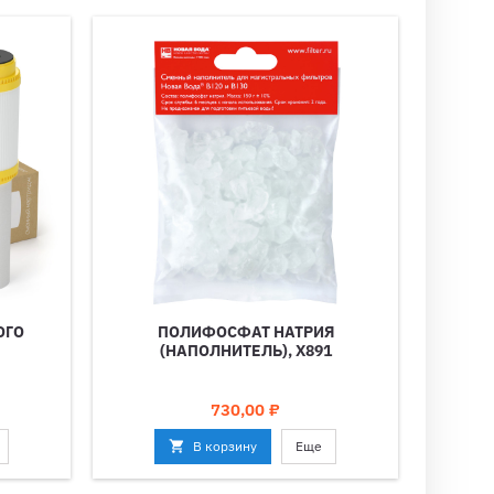
ОГО
ПОЛИФОСФАТ НАТРИЯ
(НАПОЛНИТЕЛЬ), X891
Цена
730,00 ₽

В корзину
Еще