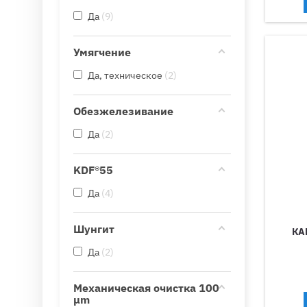
Да
9
Умягчение
Да, техническое
2
Обезжелезивание
Да
2
KDF®55
Да
4
Шунгит
КА
Да
2
Механическая очистка 100
μm