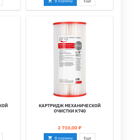

В корзину
Еще
КОЙ
КАРТРИДЖ МЕХАНИЧЕСКОЙ
ОЧИСТКИ K740
Цена
2 710,00 ₽

В корзину
Еще