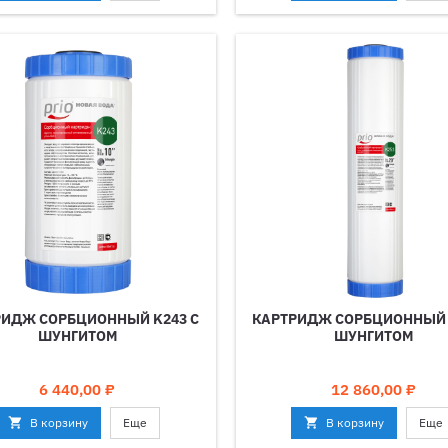
РИДЖ СОРБЦИОННЫЙ K243 С
КАРТРИДЖ СОРБЦИОННЫЙ 
ШУНГИТОМ
ШУНГИТОМ
Цена
Цена
6 440,00 ₽
12 860,00 ₽

В корзину
Еще

В корзину
Еще