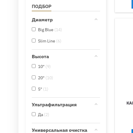
ПОДБОР
Диаметр
Big Blue
14
Slim Line
6
Высота
10"
9
20"
10
5"
1
КА
Ультрафильтрация
Да
2
Универсальная очистка