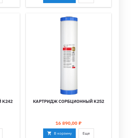
 K242
КАРТРИДЖ СОРБЦИОННЫЙ K252
Цена
16 890,00 ₽

В корзину
Еще