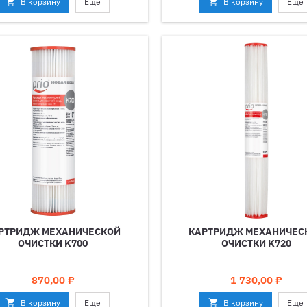

В корзину
Еще

В корзину
Еще
РТРИДЖ МЕХАНИЧЕСКОЙ
КАРТРИДЖ МЕХАНИЧЕС
ОЧИСТКИ K700
ОЧИСТКИ K720
Цена
Цена
870,00 ₽
1 730,00 ₽

В корзину
Еще

В корзину
Еще