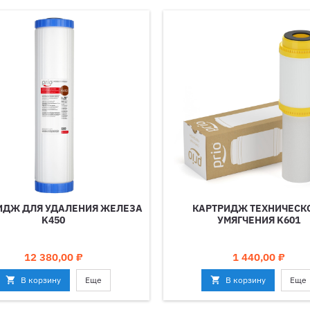
ИДЖ ДЛЯ УДАЛЕНИЯ ЖЕЛЕЗА
КАРТРИДЖ ТЕХНИЧЕСК
K450
УМЯГЧЕНИЯ K601
Цена
Цена
12 380,00 ₽
1 440,00 ₽

В корзину
Еще

В корзину
Еще