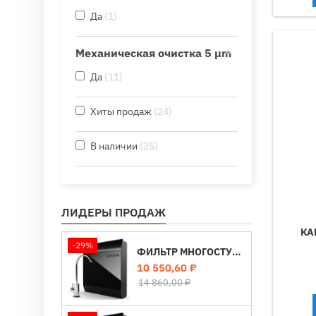
Да
1
Механическая очистка 5 μm
Да
11
Хиты продаж
24
В наличии
25
ЛИДЕРЫ ПРОДАЖ
КА
-29%
ФИЛЬТР МНОГОСТУПЕНЧАТЫЙ «ПОД МОЙКУ» EXPERT M420
Цена
Базовая
10 550,60 ₽
цена
14 860,00 ₽