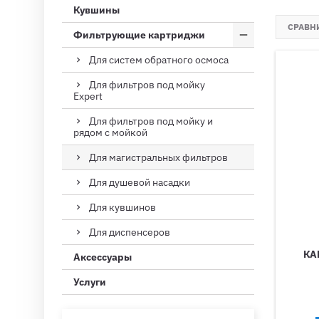
Кувшины
СРАВНИ
Фильтрующие картриджи
Для систем обратного осмоса
Для фильтров под мойку
Expert
Для фильтров под мойку и
рядом с мойкой
Для магистральных фильтров
Для душевой насадки
Для кувшинов
Для диспенсеров
КА
Аксессуары
Услуги