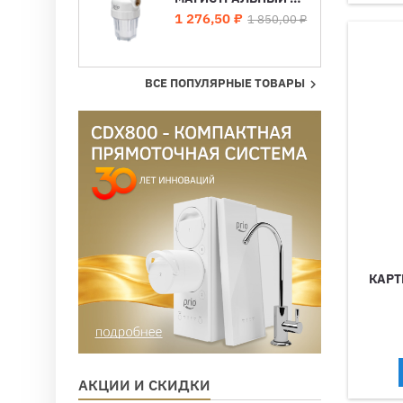
Цена
Базовая
1 276,50 ₽
1 850,00 ₽
цена
ВСЕ ПОПУЛЯРНЫЕ ТОВАРЫ

КАРТ
АКЦИИ И СКИДКИ