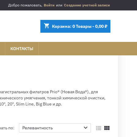
Добро пожаловать,
Войти
или
Создание учетной записи
shopping_cart
Корзина:
0
Товары - 0,00 ₽
КОНТАКТЫ
гистральных фильтров Prio® (Новая Вода®), для
ехнического умягчения, тонкой химической очистки,
 20", Slim Line, Big Blue и др.



ать по:
Релевантность