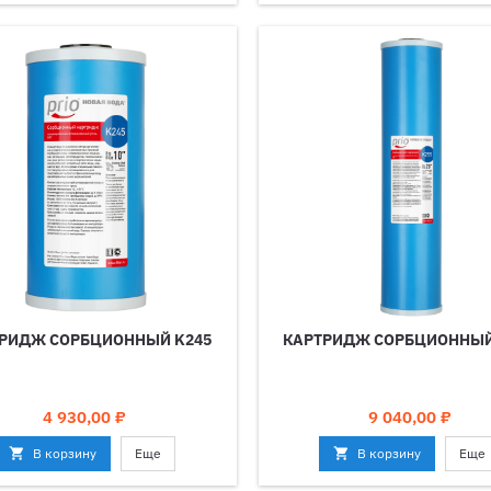
РИДЖ СОРБЦИОННЫЙ K245
КАРТРИДЖ СОРБЦИОННЫЙ
Цена
Цена
4 930,00 ₽
9 040,00 ₽

В корзину
Еще

В корзину
Еще