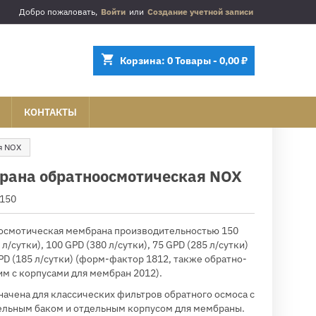
Добро пожаловать,
Войти
или
Создание учетной записи
shopping_cart
Корзина:
0
Товары - 0,00 ₽
КОНТАКТЫ
я NOX
рана обратноосмотическая NOX
150
осмотическая мембрана производительностью 150
 л/сутки), 100 GPD (380 л/сутки), 75 GPD (285 л/сутки)
PD (185 л/сутки) (форм-фактор 1812, также обратно-
м с корпусами для мембран 2012).
ачена для классических фильтров обратного осмоса с
ельным баком и отдельным корпусом для мембраны.