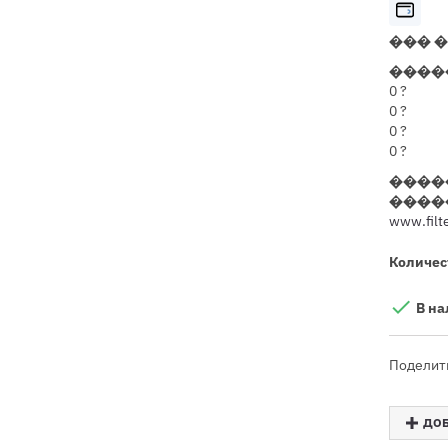
��� 
����
0
?
0
?
0
?
0
?
����
����
www.filte
Количес

В на
Поделит
ДОБ