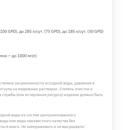
00 GPD), до 285 л/сут. (75 GPD), до 185 л/сут. (50 GPD)
ое — до 1000 мг/л)
 степени загрязненности исходной воды, давления в
игнуты на модельных растворах. Степень очистки и
а службы (или исчерпания ресурса) изделие должно быть
лодной воды из систем централизованного
воды или воды неизвестного качества без
ься влага. Не замораживать и не высушивать!