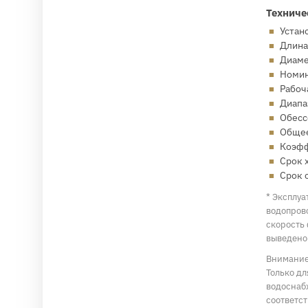
Техниче
Устано
Длина
Диамет
Номина
Рабоч
Диапа
Обесс
Общее
Коэфф
Срок 
Срок 
* Эксплуа
водопров
скорость
выведено
Внимание!
Только д
водоснаб
соответс