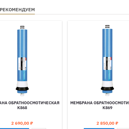
 РЕКОМЕНДУЕМ
АНА ОБРАТНООСМОТИЧЕСКАЯ
МЕМБРАНА ОБРАТНООСМОТИ
K868
K869
Цена
Цена
2 690,00 ₽
2 850,00 ₽