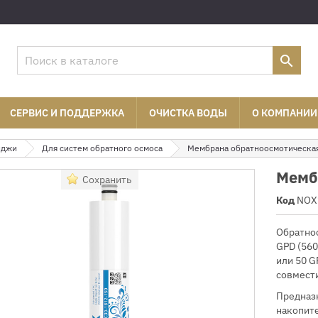

СЕРВИС И ПОДДЕРЖКА
ОЧИСТКА ВОДЫ
О КОМПАНИИ
иджи
Для систем обратного осмоса
Мембрана обратноосмотическа
Мемб
Сохранить
Код
NOX
Обратно
GPD (560
или 50 G
совмести
Предназн
накопит