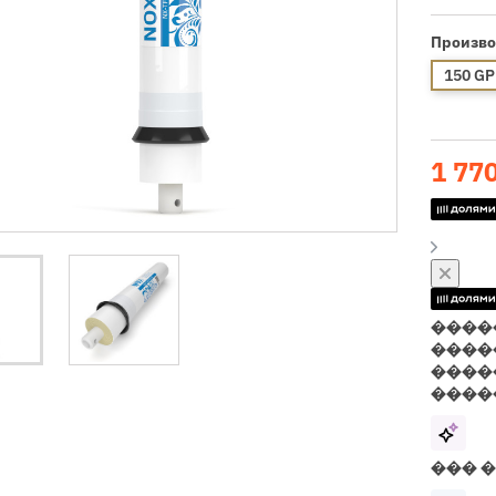
Произво
150 G
1 77
����
����
����
����
��� 