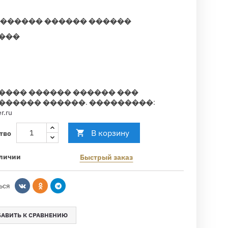
������� ������ ������
���
���� ������ ������ ���
������ ������. ���������:
r.ru
В корзину

тво
личии
Быстрый заказ
ься
АВИТЬ К СРАВНЕНИЮ