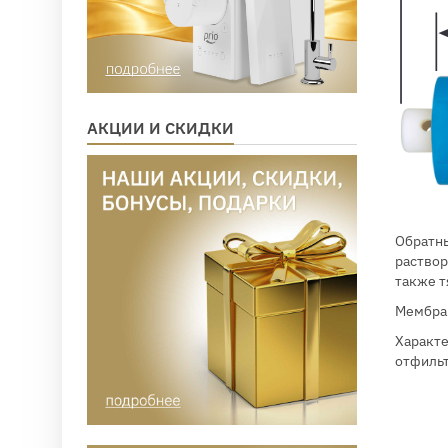
АКЦИИ И СКИДКИ
Обратны
раствор
также т
Мембран
Характе
отфильт