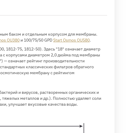
ьным баком и отдельным корпусом для мембраны.
smos OU380
и 100/75/50 GPD
Start Osmos OU580
.
, 1812-75, 1812-50). Здесь "18" означает диаметр
има с корпусами диаметром 2,0 дюйма под мембраны
50") — означает рейтинг производительности
у стандартных классических фильтров обратного
оосмотическую мембрану с рейтингом
актерий и вирусов, растворенных органических и
 тяжелых металлов и др.). Полностью удаляет соли
ахи, улучшает вкусовые качества воды.