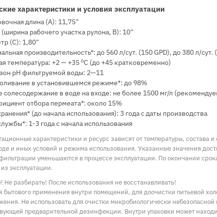
ские характеристики и условия эксплуатации
вочная длина (A): 11,75”
 (ширина рабочего участка рулона, B): 10”
р (C): 1,80”
льная производительность*: до 560 л/сут. (150 GPD), до 380 л/сут. (1
о
ая температура: +2 — +35
С (до +45 кратковременно)
зон pH фильтруемой воды: 2—11
оливание в установившемся режиме*: до 98%
 солесодержание в воде на входе: не более 1500 мг/л (рекомендуем
ициент отбора пермеата*: около 15%
хранения* (до начала использования): 3 года с даты производства
службы*: 1-3 года с начала использования
тационные характеристики и ресурс зависят от температуры, состава и
оде и иных условий и режима использования. Указанные значения дост
 фильтрации уменьшаются в процессе эксплуатации. По окончании срок
 из эксплуатации.
 Не разбирать! После использования не восстанавливать!
ля бытового применения внутри помещений, для доочистки питьевой хо
жения. Не использовать для очистки микробиологически небезопасной 
твующей предварительной дезинфекции. Внутри упаковки может находит