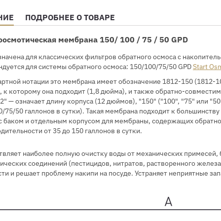
НИЕ
ПОДРОБНЕЕ О ТОВАРЕ
осмотическая мембрана 150/ 100 / 75 / 50 GPD
начена для классических фильтров обратного осмоса с накопител
дуется для системы обратного осмоса: 150/100/75/50 GPD
Start O
артной нотации это мембрана имеет обозначение 1812-150 (1812-100
, к которому она подходит (1,8 дюйма), и также обратно-совмест
12" — означает длину корпуса (12 дюймов), "150" ("100", "75" или "
0/75/50 галлонов в сутки). Такая мембрана подходит к большинств
с баком и отдельным корпусом для мембраны, содержащих обратн
дительности от 35 до 150 галлонов в сутки.
вляет наиболее полную очистку воды от механических примесей, б
ических соединений (пестицидов, нитратов, растворенного железа,
ти и решает проблему накипи на посуде. Устраняет неприятные зап