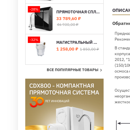
-28%
ОПИСА
ПРЯМОТОЧНАЯ СПЛИТ-СИСТЕМА ОБРАТНОГО ОСМОСА С МИНЕРАЛИЗАЦИЕЙ EXPERT OSMOS STREAM MOD620
Цена
Базовая
33 789,60 ₽
Обратно
цена
46 930,00 ₽
Предназ
Рекомен
-32%
МАГИСТРАЛЬНЫЙ ФИЛЬТР МЕХАНИЧЕСКОЙ ОЧИСТКИ AU120
В станд
Цена
Базовая
1 258,00 ₽
1 850,00 ₽
корпуса
цена
2012, "
(150/10
ВСЕ ПОПУЛЯРНЫЕ ТОВАРЫ

осмоса 
произво
Осущест
неорган
жесткос