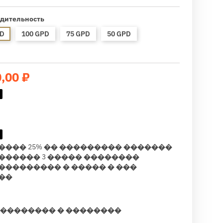
дительность
PD
100 GPD
75 GPD
50 GPD
0,00 ₽
���� 25% �� ��������� �������
������ 3 ����� ��������
��������� � ����� � ���
��
��������� � ��������