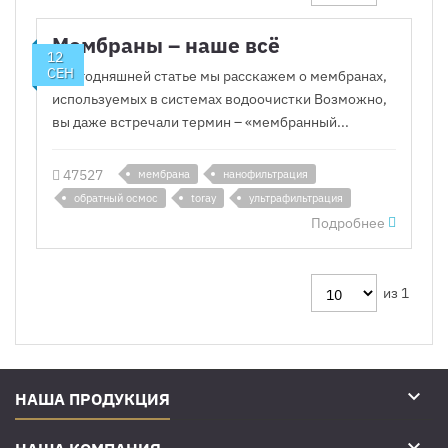
Мембраны – наше всё
12
СЕН
В сегодняшней статье мы расскажем о мембранах,
используемых в системах водоочистки Возможно,
вы даже встречали термин – «мембранный...
47527
мембрана
нанофильтрация
обратный осмос
toray
ультрафильтрация
Подробнее
из 1

НАША ПРОДУКЦИЯ
