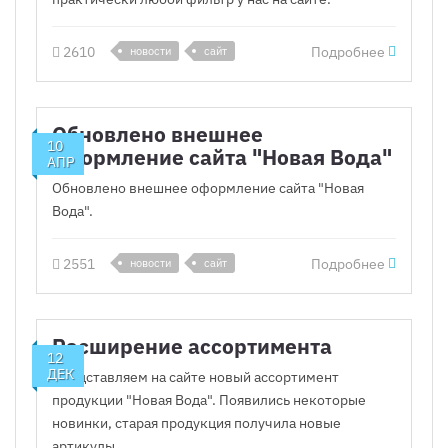
2610
Подробнее
новости
сайт
Обновлено внешнее
10
оформление сайта "Новая Вода"
АПР
Обновлено внешнее оформление сайта "Новая
Вода".
2551
Подробнее
новости
сайт
Расширение ассортимента
12
ДЕК
Представляем на сайте новый ассортимент
продукции "Новая Вода". Появились некоторые
новинки, старая продукция получила новые
артикулы.