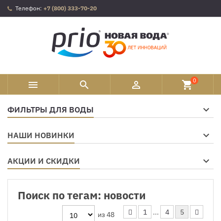
Телефон:
+7 (800) 333-70-20
0



shopping_cart
ФИЛЬТРЫ ДЛЯ ВОДЫ
НАШИ НОВИНКИ
АКЦИИ И СКИДКИ
Поиск по тегам: новости
1
...
4
5
из 48