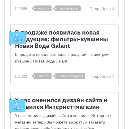
2585
Подробнее
новости
сертификаты
В продаже появилась новая
12
продукция: фильтры-кувшины
ИЮЛ
Новая Вода Galant
В продаже появилась новая продукция: фильтры-
кувшины Новая Вода Galant.
3001
Подробнее
новости
новые продукты
У нас сменился дизайн сайта и
15
появился Интернет-магазин
МАЙ
У нас сменился дизайн сайта и появился Интернет-
магазин. Теперь Вы можете выбрать и заказать
практически любой фильтр у нас на сайте.