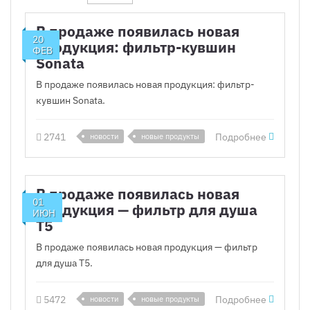
В продаже появилась новая
20
продукция: фильтр-кувшин
ФЕВ
Sonata
В продаже появилась новая продукция: фильтр-
кувшин Sonata.
2741
Подробнее
новости
новые продукты
В продаже появилась новая
01
продукция — фильтр для душа
ИЮН
T5
В продаже появилась новая продукция — фильтр
для душа T5.
5472
Подробнее
новости
новые продукты