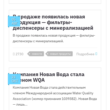
В продаже появилась новая
05
продукция — фильтры-
АВГ
диспенсеры с минерализацией
В продаже появилась новая продукция — фильтры-
диспенсеры с минерализацией.
2730
Подробнее
новости
новые продукты
Компания Новая Вода стала
23
членом WQA
ОКТ
Компания Новая Вода стала действительным
членом Международной ассоциации Water Quality
Association (номер признания 1039382). Новая Вода
— лишь...