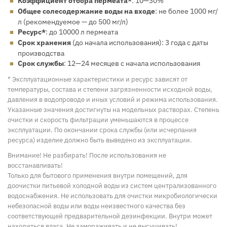
Коэффициент отбора пермеата*
: 10—30%
Общее солесодержание воды на входе
: не более 1000 мг/
л (рекомендуемое — до 500 мг/л)
Ресурс*
: до 10000 л пермеата
Срок хранения
(до начала использования): 3 года с даты
производства
Срок службы
: 12—24 месяцев с начала использования
* Эксплуатационные характеристики и ресурс зависят от
температуры, состава и степени загрязненности исходной воды,
давления в водопроводе и иных условий и режима использования.
Указанные значения достигнуты на модельных растворах. Степень
очистки и скорость фильтрации уменьшаются в процессе
эксплуатации. По окончании срока службы (или исчерпания
ресурса) изделие должно быть выведено из эксплуатации.
Внимание! Не разбирать! После использования не
восстанавливать!
Только для бытового применения внутри помещений, для
доочистки питьевой холодной воды из систем централизованного
водоснабжения. Не использовать для очистки микробиологически
небезопасной воды или воды неизвестного качества без
соответствующей предварительной дезинфекции. Внутри может
находиться влага. Не замораживать и не высушивать!