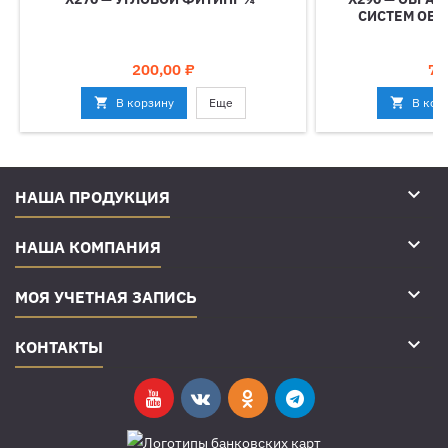
СИСТЕМ ОБР
Цена
Це
200,00 ₽
75

В корзину
Еще

В кор

НАША ПРОДУКЦИЯ

НАША КОМПАНИЯ

МОЯ УЧЕТНАЯ ЗАПИСЬ

КОНТАКТЫ