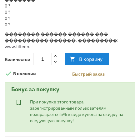
0
?
0
?
0
?
0
?
�������� ������ ������ ���
���������� ������. ���������:
www.filter.ru
В корзину

Количество

В наличии
Быстрый заказ
Бонус за покупку
bookmark_border
При покупке этого товара
зарегистрированным пользователям
возвращается 5% в виде купона на скидку на
следующую покупку!