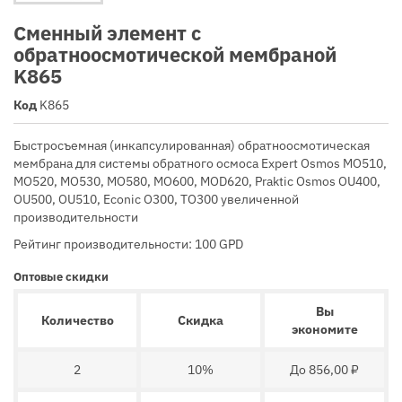
Сменный элемент с
обратноосмотической мембраной
K865
Код
K865
Быстросъемная (инкапсулированная) обратноосмотическая
мембрана для системы обратного осмоса Expert Osmos MO510,
MO520, MO530, MO580, MO600, MOD620, Praktic Osmos OU400,
OU500, OU510, Econic O300, TO300 увеличенной
производительности
Рейтинг производительности: 100 GPD
Оптовые скидки
Вы
Количество
Скидка
экономите
2
10%
До 856,00 ₽