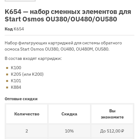
K654 — набор сменных элементов для
Start Osmos OU380/OU480/OU580
Код
K654
Набор фильтрующих картриджей для системы обратного
осмоса Start Osmos OU380, OU480, OU480M, OU580.
В состав входят картриджи:
K100
K205 (или K200)
K101
K884
Оптовые скидки
Вы
Количество
Скидка
экономите
2
10%
До 512,00 ₽