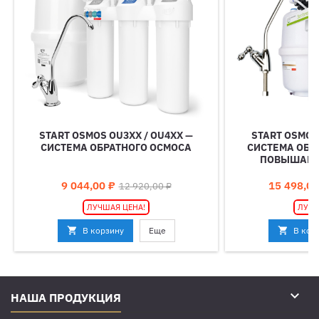
START OSMOS OU3XX / OU4XX —
START OSMOS 
СИСТЕМА ОБРАТНОГО ОСМОСА
СИСТЕМА ОБР
ПОВЫШАЮ
Цена
Базовая
Цена
9 044,00 ₽
15 498,00
12 920,00 ₽
цена
ЛУЧШАЯ ЦЕНА!
ЛУЧШ

В корзину
Еще

В кор

НАША ПРОДУКЦИЯ