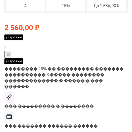
4
15%
До 1 536,00 ₽
2 560,00 ₽
�������� 25% �� ��������� �������
���������� 3 ����� ��������
������������� � ����� � ���
������
��� ��������� � ��������
��� ������� ������ ������