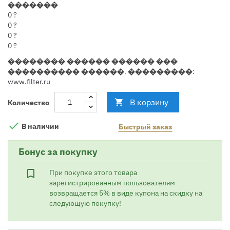
�������
0
?
0
?
0
?
0
?
�������� ������ ������ ���
���������� ������. ���������:
www.filter.ru
В корзину

Количество

В наличии
Быстрый заказ
Бонус за покупку
bookmark_border
При покупке этого товара
зарегистрированным пользователям
возвращается 5% в виде купона на скидку на
следующую покупку!