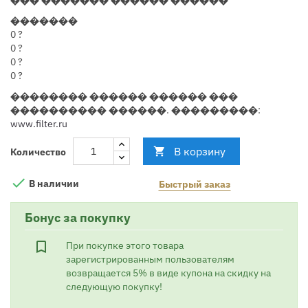
�������
0
?
0
?
0
?
0
?
�������� ������ ������ ���
���������� ������. ���������:
www.filter.ru
В корзину

Количество

В наличии
Быстрый заказ
Бонус за покупку
bookmark_border
При покупке этого товара
зарегистрированным пользователям
возвращается 5% в виде купона на скидку на
следующую покупку!