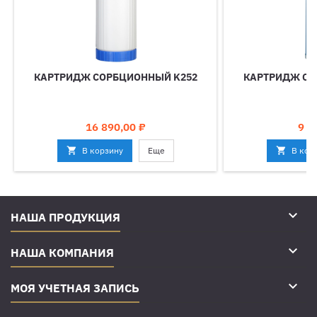
КАРТРИДЖ СОРБЦИОННЫЙ K252
КАРТРИДЖ СО
Цена
Цен
16 890,00 ₽
9 0

В корзину
Еще

В кор

НАША ПРОДУКЦИЯ

НАША КОМПАНИЯ

МОЯ УЧЕТНАЯ ЗАПИСЬ