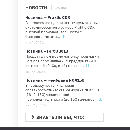
НОВОСТИ
СМ. ВСЕ
Новинка — Praktic CDX
В продажу поступили новые прямоточные
системы обратного осмоса Praktic CDX
высокой производительности с
быстросъёмными...
мар 1, 2026
Новинка – Fort OB618
Представляем новую линейку продукции
Fort для промышленных предприятий и
сегмента HoReCa, и её первого...
ноя 28, 2025
Новинка — мембрана NOX150
В продажу поступила новая
обратноосмотическая мембрана NOX150
(1812-150) увеличенной
производительности (до 150 галлонов...
мар 21, 2025
ЗНАЕТЕ ЛИ ВЫ, ЧТО: