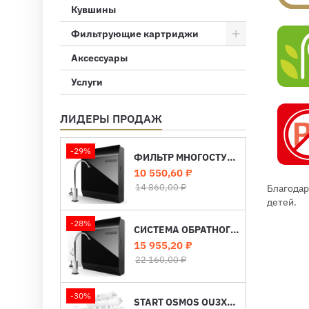
Кувшины
Фильтрующие картриджи
Аксессуары
Услуги
ЛИДЕРЫ ПРОДАЖ
-29%
ФИЛЬТР МНОГОСТУПЕНЧАТЫЙ «ПОД МОЙКУ» EXPERT M420
Цена
Базовая
10 550,60 ₽
цена
14 860,00 ₽
Благодар
детей.
-28%
СИСТЕМА ОБРАТНОГО ОСМОСА С МИНЕРАЛИЗАЦИЕЙ EXPERT OSMOS MO530
Цена
Базовая
15 955,20 ₽
цена
22 160,00 ₽
-30%
START OSMOS OU3XX / OU4XX — СИСТЕМА ОБРАТНОГО ОСМОСА