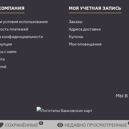
КОМПАНИЯ
МОЯ УЧЕТНАЯ ЗАПИСЬ
и условия использования
Заказы
ость платежей
Адреса доставки
а конфиденциальности
Купоны
рупция
Мои оповещения
ь с нами
йта
onal
МЫ В
0
© Copyright 2003-2026 Фильтры для воды Prio® Новая Вода®. 16+


СОХРАНЁННЫЕ
НЕДАВНО ПРОСМОТРЕННЫЕ