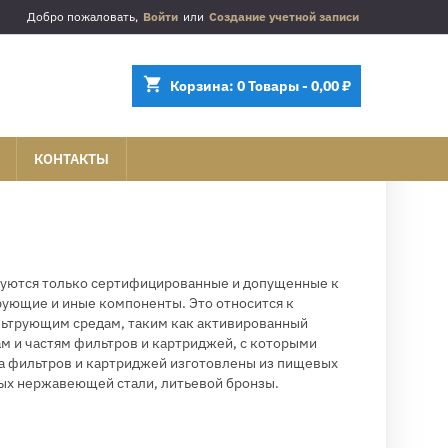
Добро пожаловать,
Войти
или
Создание учетной записи
shopping_cart
Корзина:
0
Товары - 0,00 ₽
КОНТАКТЫ
зуются только сертифицированные и допущенные к
ующие и иные компоненты. Это относится к
льтрующим средам, таким как активированный
ам и частям фильтров и картриджей, с которыми
са фильтров и картриджей изготовлены из пищевых
вых нержавеющей стали, литьевой бронзы.