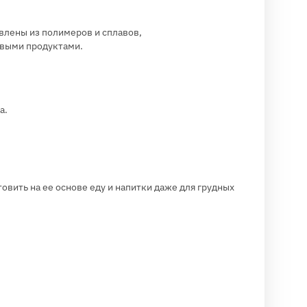
влены из полимеров и сплавов,
евыми продуктами.
а.
овить на ее основе еду и напитки даже для грудных