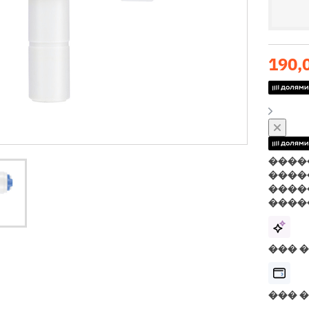
190,
����
����
����
����
��� 
��� 