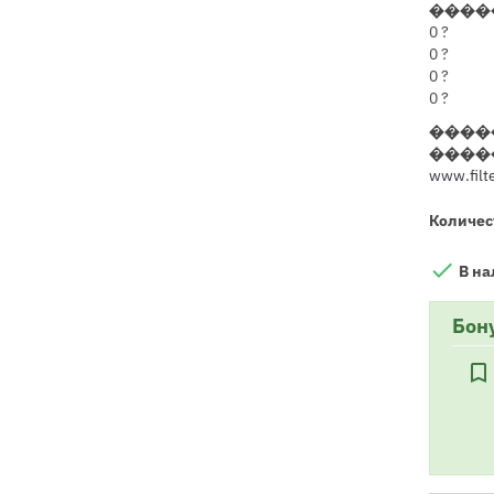
����
0
?
0
?
0
?
0
?
����
����
www.filte
Количес

В на
Бон
bookmark_border