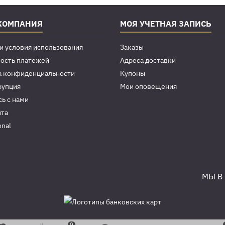
КОМПАНИЯ
МОЯ УЧЕТНАЯ ЗАПИСЬ
и условия использования
Заказы
ость платежей
Адреса доставки
а конфиденциальности
Купоны
рупция
Мои оповещения
ь с нами
йта
onal
МЫ В
© Copyright 2003-2026 Фильтры для воды Prio® Новая Вода®. 16+
0