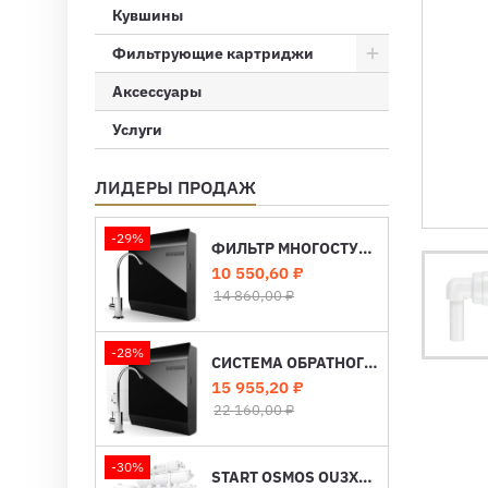
Кувшины
Фильтрующие картриджи
Аксессуары
Услуги
ЛИДЕРЫ ПРОДАЖ
-29%
ФИЛЬТР МНОГОСТУПЕНЧАТЫЙ «ПОД МОЙКУ» EXPERT M420
Цена
Базовая
10 550,60 ₽
цена
14 860,00 ₽
-28%
СИСТЕМА ОБРАТНОГО ОСМОСА С МИНЕРАЛИЗАЦИЕЙ EXPERT OSMOS MO530
Цена
Базовая
15 955,20 ₽
цена
22 160,00 ₽
-30%
START OSMOS OU3XX / OU4XX — СИСТЕМА ОБРАТНОГО ОСМОСА