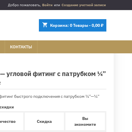
Добро пожаловать,
Войти
или
Создание учетной записи
shopping_cart
Корзина:
0
Товары - 0,00 ₽
КОНТАКТЫ
— угловой фитинг с патрубком ¼”
2
 фитинг быстрого подключения с патрубком ¼”—¼”
 скидки
Вы
ичество
Скидка
экономите