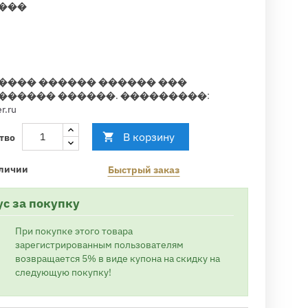
���
���� ������ ������ ���
������ ������. ���������:
r.ru
В корзину

тво
личии
Быстрый заказ
ус за покупку
При покупке этого товара
зарегистрированным пользователям
возвращается 5% в виде купона на скидку на
следующую покупку!