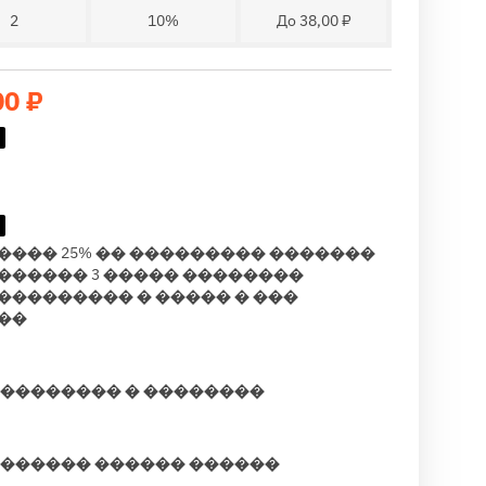
2
10%
До 38,00 ₽
00 ₽
���� 25% �� ��������� �������
������ 3 ����� ��������
��������� � ����� � ���
��
��������� � ��������
������� ������ ������